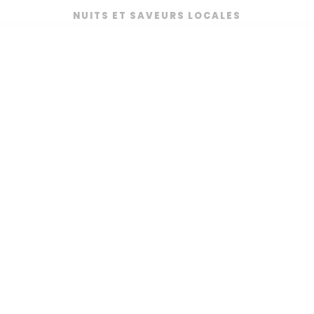
NUITS ET SAVEURS LOCALES
SAVEURS LOCALES ET NUITS
IMMERSIVES